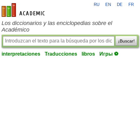
RU
EN
DE
FR
es-academic.com
Los diccionarios y las enciclopedias sobre el
Académico
¡Buscar!
interpretaciones
Traducciones
libros
Игры ⚽